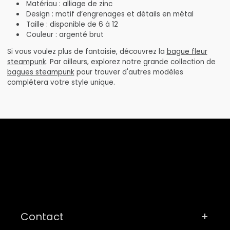
Matériau : alliage de zinc
Design : motif d’engrenages et détails en métal
Taille : disponible de 6 à 12
Couleur : argenté brut
Si vous voulez plus de fantaisie, découvrez la
bague fleur
steampunk
. Par ailleurs, explorez notre grande collection de
bagues steampunk
pour trouver d'autres modèles
complétera votre style unique.
Contact