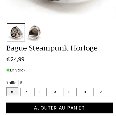
Ouvrir
le
média
1
dans
une
Bague Steampunk Horloge
fenêtre
modale
Prix
€24,99
habituel
En Stock
Taille
6
6
7
8
9
10
11
12
AJOUTER AU PANIER