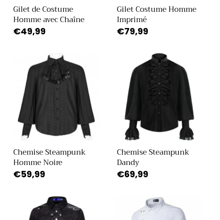
Gilet de Costume
Gilet Costume Homme
Homme avec Chaîne
Imprimé
Prix
€49,99
Prix
€79,99
habituel
habituel
Chemise Steampunk
Chemise Steampunk
Homme Noire
Dandy
Prix
€59,99
Prix
€69,99
habituel
habituel