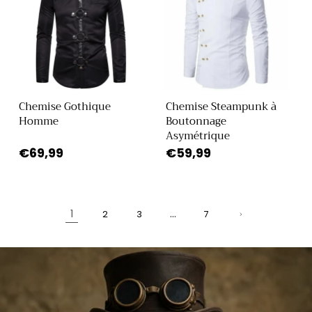
Chemise Gothique
Chemise Steampunk à
Homme
Boutonnage
Asymétrique
Prix
€69,99
Prix
€59,99
habituel
habituel
1
…
2
3
7