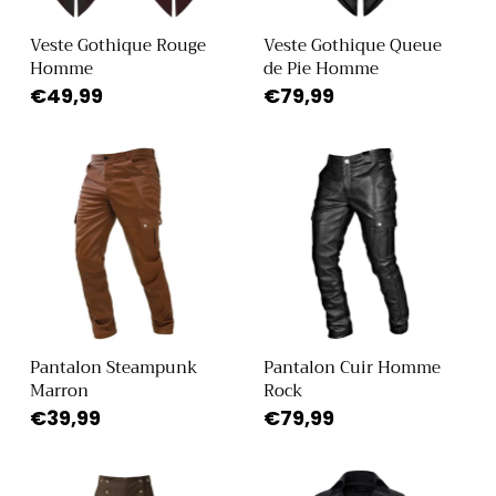
Veste Gothique Rouge
Veste Gothique Queue
Homme
de Pie Homme
Prix
€49,99
Prix
€79,99
habituel
habituel
Pantalon Steampunk
Pantalon Cuir Homme
Marron
Rock
Prix
€39,99
Prix
€79,99
habituel
habituel