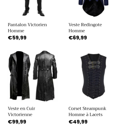
i
o
Pantalon Victorien
Veste Redingote
Homme
Homme
n
Prix
€59,99
Prix
€69,99
habituel
habituel
:
Veste en Cuir
Corset Steampunk
Victorienne
Homme à Lacets
Prix
€99,99
Prix
€49,99
habituel
habituel