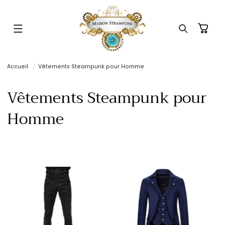
ET
PASSER
AU
CONTENU
Panier
Accueil
Vêtements Steampunk pour Homme
C
Vêtements Steampunk pour
o
Homme
l
l
e
c
t