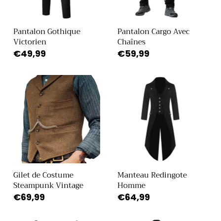
Pantalon Gothique
Pantalon Cargo Avec
Victorien
Chaînes
Prix
€49,99
Prix
€59,99
habituel
habituel
Gilet de Costume
Manteau Redingote
Steampunk Vintage
Homme
Prix
€69,99
Prix
€64,99
habituel
habituel