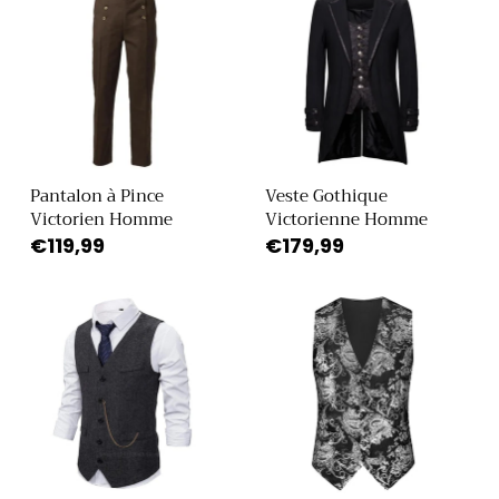
Pantalon à Pince
Veste Gothique
Victorien Homme
Victorienne Homme
Prix
€119,99
Prix
€179,99
habituel
habituel