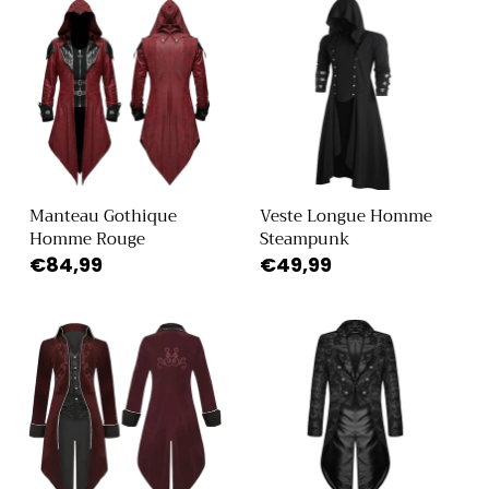
Manteau Gothique
Veste Longue Homme
Homme Rouge
Steampunk
Prix
€84,99
Prix
€49,99
habituel
habituel