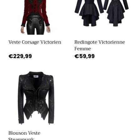
Veste Corsage Victorien
Redingote Victorienne
Femme
Prix
€229,99
Prix
€59,99
habituel
habituel
Blouson Veste
Steampunk