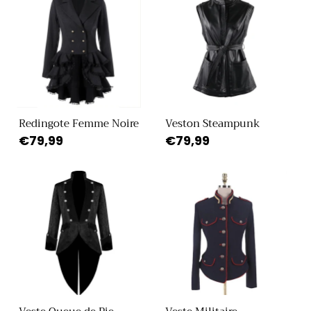
Redingote Femme Noire
Veston Steampunk
Prix
€79,99
Prix
€79,99
habituel
habituel