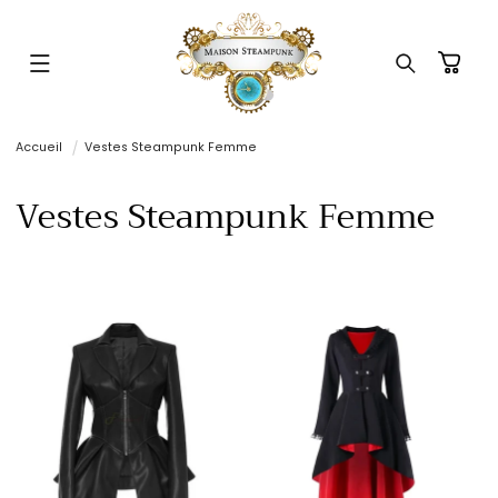
ET
PASSER
AU
CONTENU
Panier
Accueil
Vestes Steampunk Femme
C
Vestes Steampunk Femme
o
l
l
e
c
t