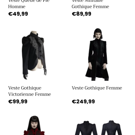
Veste Queue de Pie
Veste Militaire
Homme
Gothique Femme
Prix
€49,99
Prix
€89,99
habituel
habituel
Veste Gothique
Veste Gothique Femme
Victorienne Femme
Prix
€99,99
Prix
€249,99
habituel
habituel