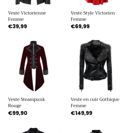
i
Veste Victorienne
Veste Style Victorien
Femme
Femme
o
Prix
€39,99
Prix
€69,99
habituel
habituel
n
:
Veste Steampunk
Veste en cuir Gothique
Rouge
Femme
Prix
€99,90
Prix
€149,99
habituel
habituel