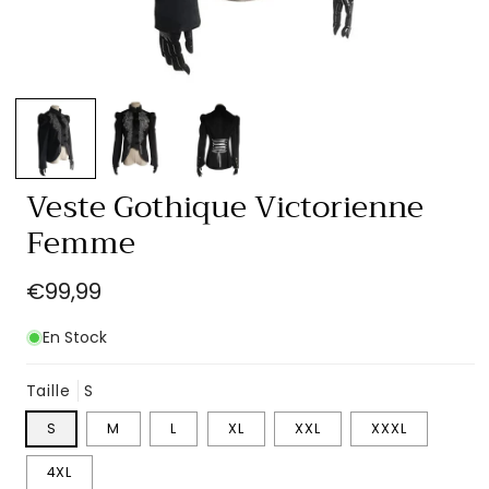
Ouvrir
le
média
1
dans
une
fenêtre
Veste Gothique Victorienne
modale
Femme
Prix
€99,99
habituel
En Stock
Taille
S
S
M
L
XL
XXL
XXXL
4XL