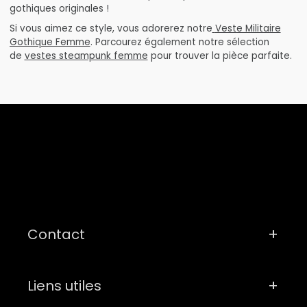
gothiques originales !
Si vous aimez ce style, vous adorerez notre
Veste Militaire
Gothique Femme
. Parcourez également notre sélection
de
vestes steampunk femme
pour trouver la pièce parfaite.
Contact
Liens utiles