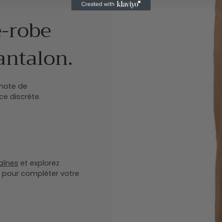
e-robe
antalon.
 note de
e discrète.
aînes
et explorez
pour compléter votre