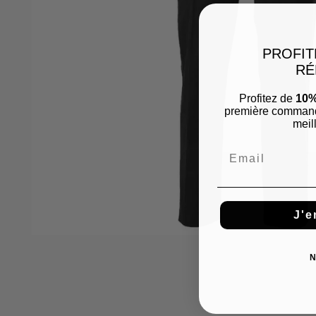
PROFIT
RÉ
Profitez de
10%
première commande
meill
Email
J'e
N