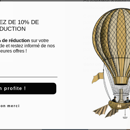
Ce pantalon à pince v
beaucoup de charme
C'est un vêtement auth
EZ DE 10% DE
pantalon se distingu
DUCTION
une silhouette élancée
Les pinces à l'avant s
 de réduction
sur votre
raffinée, tandis que l
 et restez informé de nos
parfait entre confort e
eures offres !
Cette petite merveill
dans un tissu résista
les explorateurs urba
n profite !
on merci