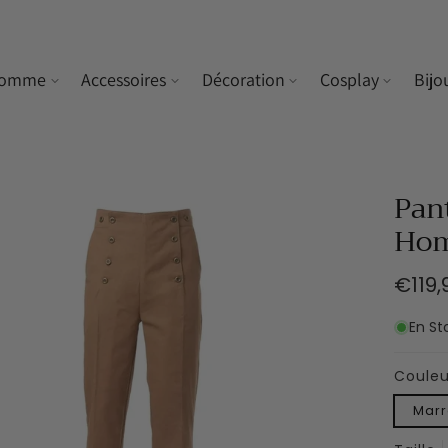
omme
Accessoires
Décoration
Cosplay
Bijo
Pan
Ho
Prix
€119,
habit
En St
Couleu
Mar