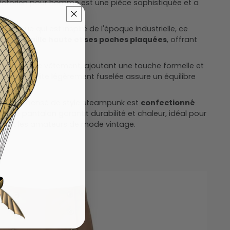
ictorien pour homme est une pièce sophistiquée et a
.
entique qui est inspiré de l'époque industrielle, ce
e par
sa taille haute et ses poches plaquées
, offrant
.
tructurent le vêtement, ajoutant une touche formelle et
a jambe droite légèrement fuselée assure un équilibre
t style.
e de condensé de style steampunk est
confectionné
nt
, ce pantalon garantit durabilité et chaleur, idéal pour
ins et les amateurs de mode vintage.