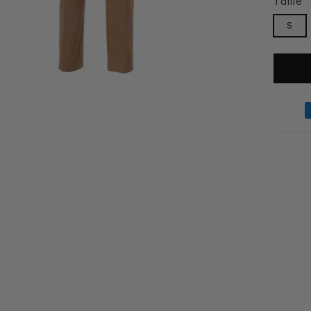
Taille
S
Moyen
de
paieme