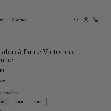
ux
Contact
Connexion
Panier
talon à Pince Victorien
mme
99
uel
ock
r
Marron
ron
Kaki
Noir