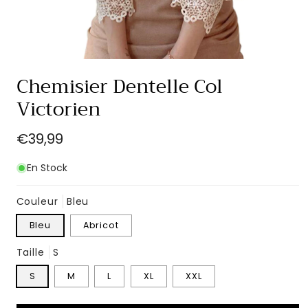
Ouvrir
le
Chemisier Dentelle Col
média
1
Victorien
dans
une
fenêtre
Prix
€39,99
modale
habituel
En Stock
Couleur
Bleu
Bleu
Abricot
Taille
S
S
M
L
XL
XXL