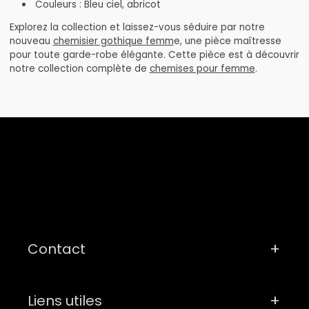
Couleurs : Bleu ciel, abricot
Explorez la collection et laissez-vous séduire par notre
nouveau
chemisier gothique femm
e, une pièce maîtresse
pour toute garde-robe élégante. Cette pièce est à découvrir
notre collection complète de
chemises pour femme
.
Contact
Liens utiles