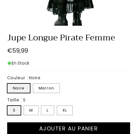
Ouvrir
le
Jupe Longue Pirate Femme
média
1
dans
Prix
€59,99
une
fenêtre
habituel
modale
En Stock
Couleur
Noire
Noire
Marron
Taille
S
S
M
L
XL
AJOUTER AU PANIER