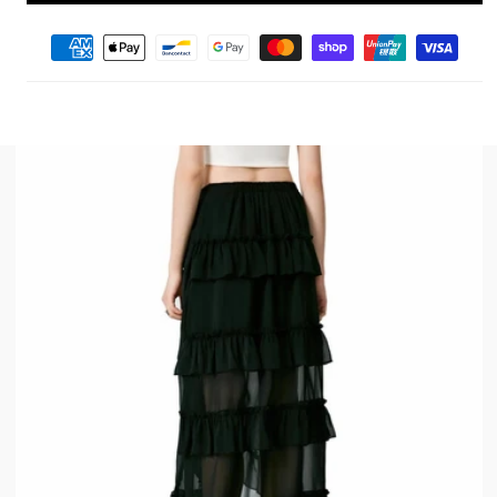
Moyens
de
paiement