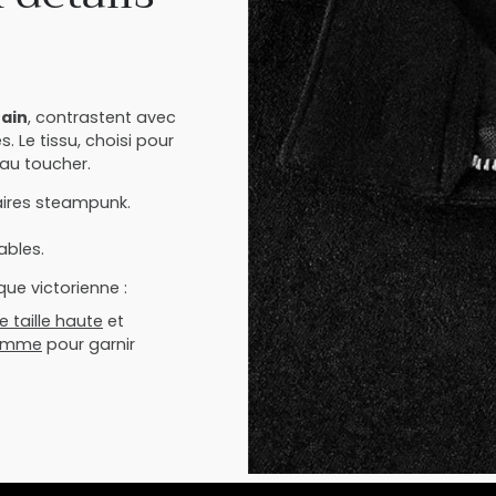
rain
, contrastent avec
. Le tissu, choisi pour
 au toucher.
aires steampunk.
ables.
ue victorienne :
taille haute
et
homme
pour garnir