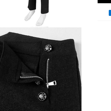
Moyen
de
paieme