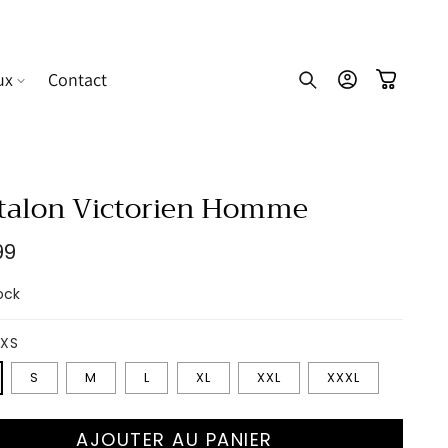
ux
Contact
Connexion
Panier
talon Victorien Homme
99
uel
ock
XS
S
M
L
XL
XXL
XXXL
AJOUTER AU PANIER