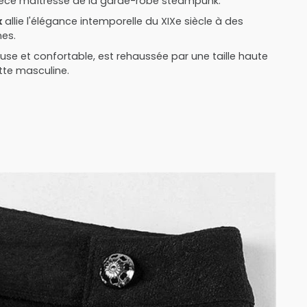
pièce maîtresse de la garde-robe steampunk.
x
allie l'élégance intemporelle du XIXe siècle à des
es.
euse et confortable, est rehaussée par une taille haute
ette masculine.