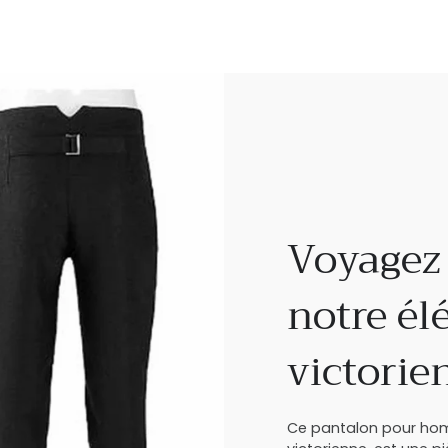
Voyagez 
notre él
victorie
Ce pantalon pour homm