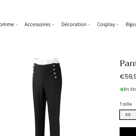
omme
Accessoires
Décoration
Cosplay
Bijo
Pan
Prix
€59,
habit
En St
Taille
XS