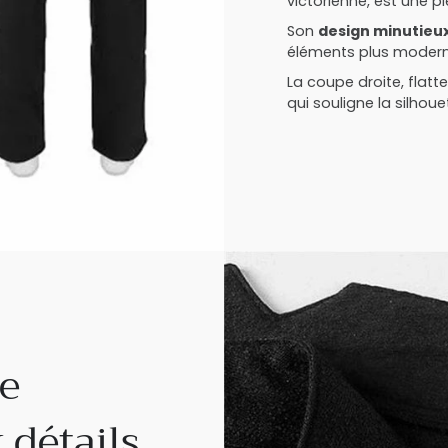
victorienne, est une 
Son
design minutieu
éléments plus modern
La coupe droite, flatt
qui souligne la silhou
ue
 détails