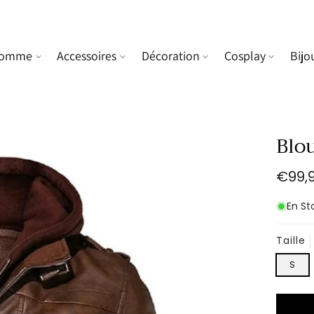
omme
Accessoires
Décoration
Cosplay
Bijo
Blo
Prix
€99,
habit
En St
Taille
S