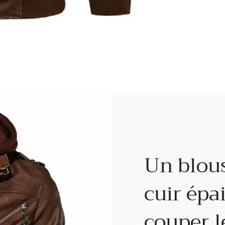
Un blou
cuir épa
couper l