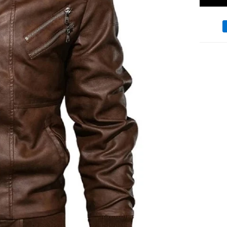
Moyen
de
paieme