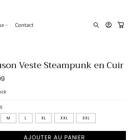
ux
Contact
Connexion
Panier
uson Veste Steampunk en Cuir
99
uel
ock
S
M
L
XL
XXL
3XL
AJOUTER AU PANIER