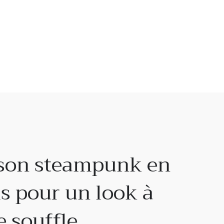
son steampunk en
is pour un look à
e souffle.