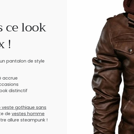
s ce look
 !
un pantalon de style
té accrue
ccasions
ok distinctif
 veste gothique sans
ète de
vestes homme
tre allure steampunk !