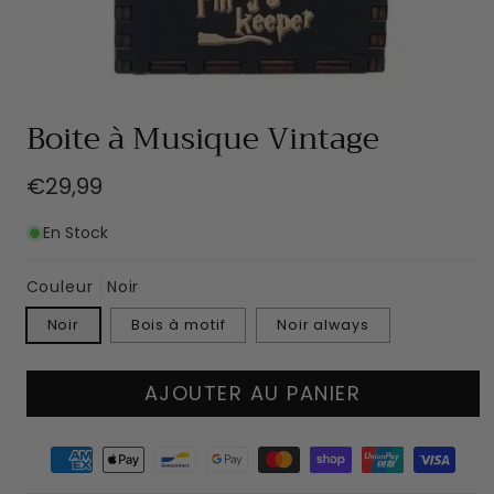
Ouvrir
le
Boite à Musique Vintage
média
1
dans
Prix
€29,99
une
fenêtre
habituel
modale
En Stock
Couleur
Noir
Noir
Bois à motif
Noir always
AJOUTER AU PANIER
Moyens
de