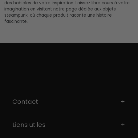
des babioles de votre inspiration. Laissez libre cours à votre
imagination en visitant notre page dédiée aux
objets
steampunk
, où chaque produit raconte une histoire
fascinante.
Contact
Liens utiles