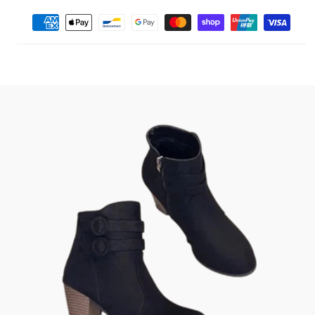
Moyens
de
paiement