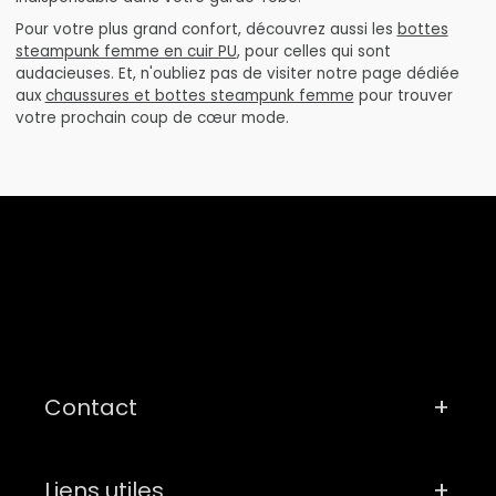
Pour votre plus grand confort, découvrez aussi les
bottes
steampunk femme en cuir PU
, pour celles qui sont
audacieuses. Et, n'oubliez pas de visiter notre page dédiée
aux
chaussures et bottes steampunk femme
pour trouver
votre prochain coup de cœur mode.
Contact
Liens utiles