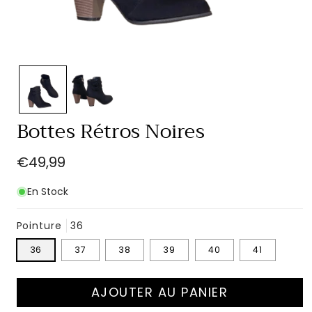
Ouvrir
le
média
1
dans
une
Bottes Rétros Noires
fenêtre
modale
Prix
€49,99
habituel
En Stock
Pointure
36
36
37
38
39
40
41
AJOUTER AU PANIER