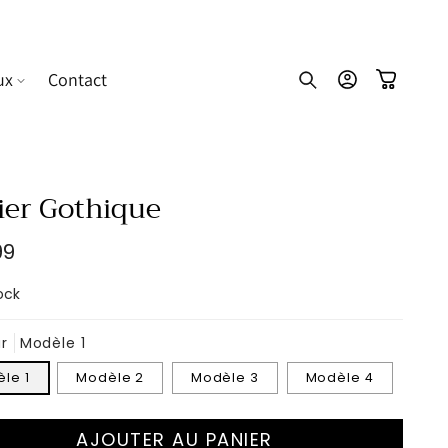
ux
Contact
Connexion
Panier
lier Gothique
99
uel
ock
r
Modèle 1
le 1
Modèle 2
Modèle 3
Modèle 4
AJOUTER AU PANIER