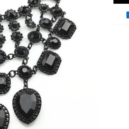
Moyen
de
paieme