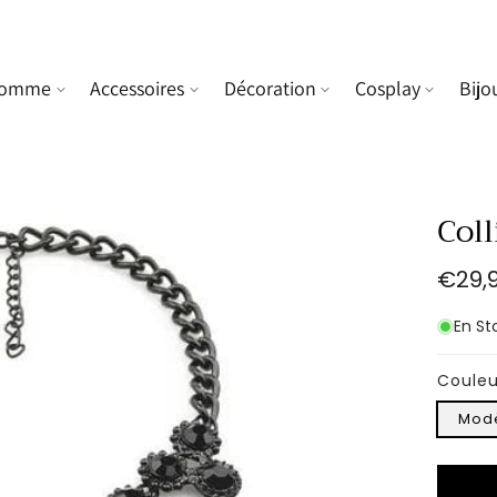
omme
Accessoires
Décoration
Cosplay
Bijo
Col
Prix
€29,
habit
En St
Couleu
Modè