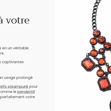
à votre
e en un véritable
re.
es captivantes
r un usage prolongé
entifs steampunk
pour
s comme le
pendentif
 parfaitement votre