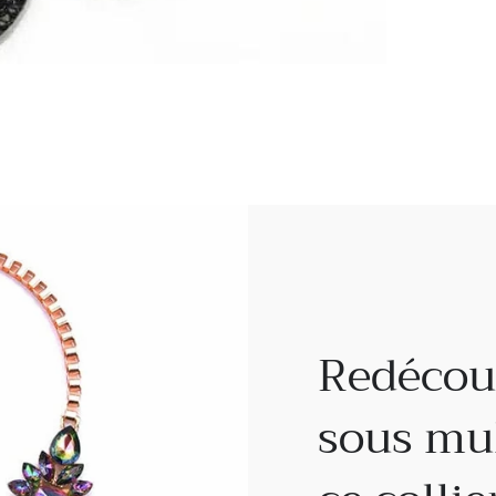
Redécouv
sous mul