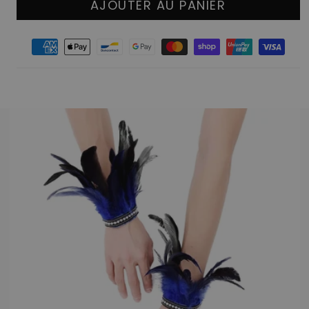
AJOUTER AU PANIER
Moyens
de
paiement