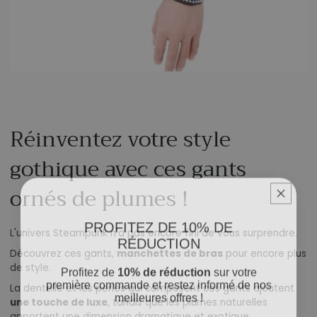
Réinventez votre style
gothique avec ces gants
ornés de plumes !
PROFITEZ DE 10% DE
L'univers Steampunk n'a pas encore fini de vous surprendre.
RÉDUCTION
Découvrez ces gants,
manchettes de bras
pour encore plus
Profitez de
10% de réduction
sur votre
de style.
première commande et restez informé de nos
La dentelle et les perles qui composent ces gants ajoutent
meilleures offres !
une touche de luxe
, tandis que les plumes naturelles
apportent une dimension dramatique et exotique.
Email