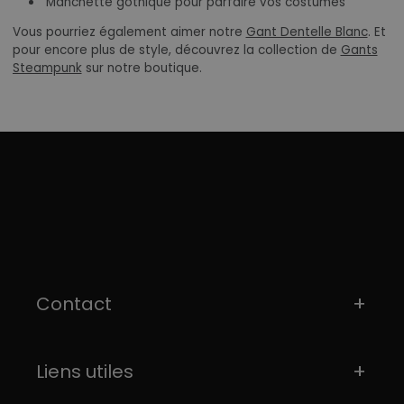
Manchette gothique pour parfaire vos costumes
Vous pourriez également aimer notre
Gant Dentelle Blanc
. Et
pour encore plus de style, découvrez la collection de
Gants
Steampunk
sur notre boutique.
Contact
Liens utiles