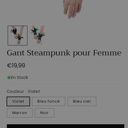
Ouvrir
le
média
1
dans
une
Gant Steampunk pour Femme
fenêtre
modale
Prix
€19,99
habituel
En Stock
Couleur
Violet
Violet
Bleu foncé
Bleu ciel
Marron
Noir