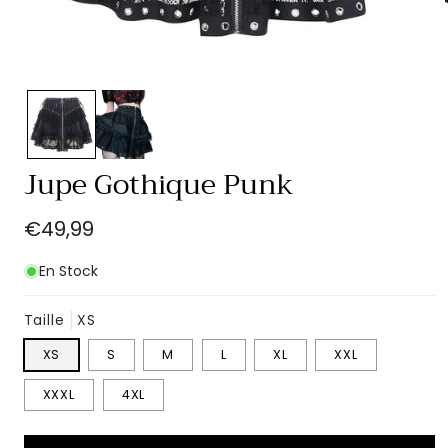
Ouvrir
le
média
1
dans
une
Jupe Gothique Punk
fenêtre
modale
Prix
€49,99
habituel
En Stock
Taille
XS
XS
S
M
L
XL
XXL
XXXL
4XL