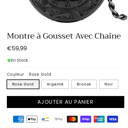
Ouvrir
le
Montre à Gousset Avec Chaîne
média
1
dans
Prix
€59,99
une
fenêtre
habituel
modale
En Stock
Couleur
Rose Gold
Rose Gold
Argenté
Bronze
Noir
AJOUTER AU PANIER
Moyens
de