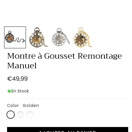
Ouvrir
le
média
1
dans
une
fenêtre
Montre à Gousset Remontage
modale
Manuel
Prix
€49,99
habituel
En Stock
Color
Golden