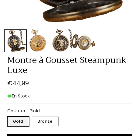
Ouvrir
le
média
1
dans
une
fenêtre
Montre à Gousset Steampunk
modale
Luxe
Prix
€44,99
habituel
En Stock
Couleur
Gold
Gold
Bronze