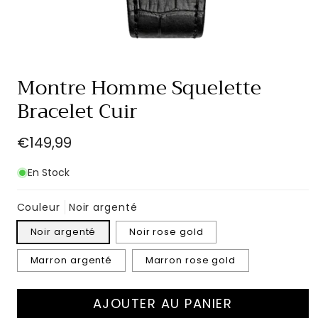
Ouvrir
le
Montre Homme Squelette
média
1
Bracelet Cuir
dans
une
fenêtre
Prix
€149,99
modale
habituel
En Stock
Couleur
Noir argenté
Noir argenté
Noir rose gold
Marron argenté
Marron rose gold
AJOUTER AU PANIER