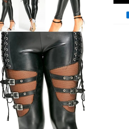
Moyen
de
paieme