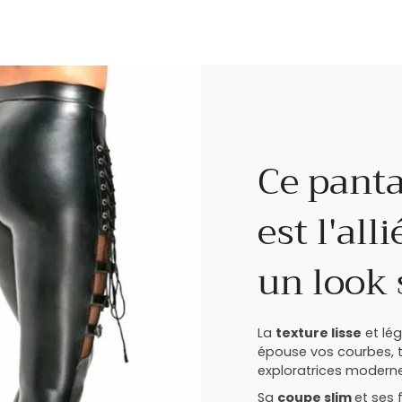
Ce panta
est l'all
un look 
La
texture lisse
et lé
épouse vos courbes, to
exploratrices moderne
Sa
coupe slim
et ses 