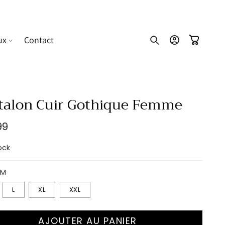
ux
Contact
Connexion
Panier
talon Cuir Gothique Femme
99
uel
ock
M
L
XL
XXL
AJOUTER AU PANIER