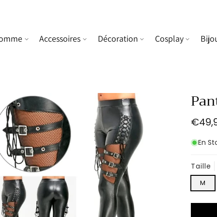
omme
Accessoires
Décoration
Cosplay
Bijo
Pan
Prix
€49,
habit
En St
Taille
M